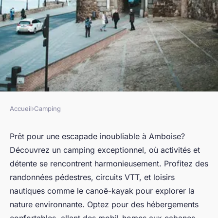
Accueil
›
Camping
CAMPING
Découvrez le camping vers
Prêt pour une escapade inoubliable à Amboise?
Découvrez un camping exceptionnel, où activités et
amboise : activités et détente
détente se rencontrent harmonieusement. Profitez des
exceptionnelles
randonnées pédestres, circuits VTT, et loisirs
nautiques comme le canoë-kayak pour explorer la
Inaya
•
15 septembre 2024
•
3 min de lecture
nature environnante. Optez pour des hébergements